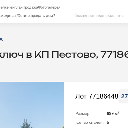
селке
Генплан
Продажа
Фотогалерея
находится?
Хотите продать дом?
Политика конфиденциальности
8
ключ в КП Пестово, 771
Лот 77186448
27
2
Размер:
699 м
Кол-во спален:
5