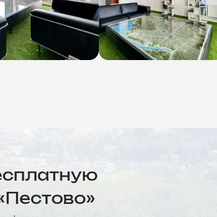
есплатную
«Пестово»