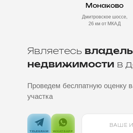
Монаково
Дмитровское шоссе,
26 км от МКАД
Являетесь
владел
недвижимости
в д
Проведем беслпатную оценку в
участка
TELEGRAM
WHATSAPP