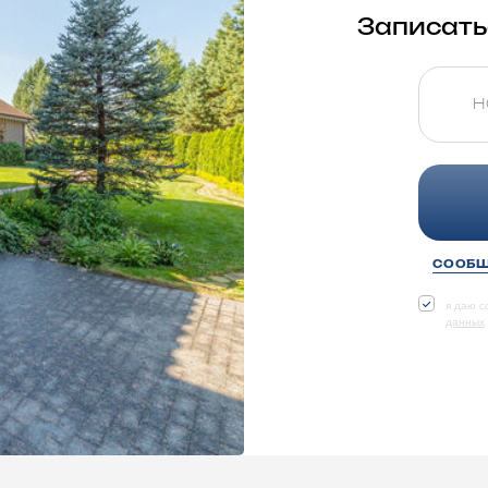
Записать
СООБЩ
я даю с
данных