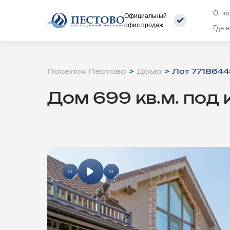
О по
Официальный
офис продаж
Где 
Поселок Пестово
Дома
Лот 7718644
Дом 699 кв.м. под 