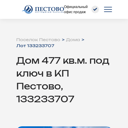
Официальный
офис продаж
Поселок Пестово
Дома
Лот 133233707
Дом 477 кв.м. под
ключ в КП
Пестово,
133233707